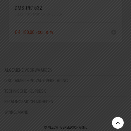
DMS-PR1632
ELEKTRISCH KNIPPEN EN BUIGEN
€
4.180,00
EXCL. BTW
ALGEMENE VOORWAARDEN
DISCLAIMER – PRIVACY VERKLARING
TECHNISCHE HELPDESK
BETALINGSMOGELIJKHEDEN
WINKELMAND
© VLECHTGEREEDSCHAP.NL