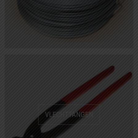
GEBRUIKTE MACHINES
GEREEDSCHAPSSETS
HANDSCHOENEN
KLEIN
VLECHTGEREEDSCHAP
PLOOIIJZER
PLOOIPLAAT
PNEUMATISCH
KNIPPEN
SALE – UITVERKOOP
VLECHTTANGEN
STATIONAIRE
MACHINES