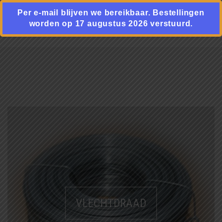
Per e-mail blijven we bereikbaar. Bestellingen
worden op 17 augustus 2026 verstuurd.
PRODUCTEN
OVER ONS
AUTOMATISCH BINDEN
NIEUWS
BOUTENSCHAREN
LINKS
C-RINGTOOL
CONTACT
DRAADBINDER
ELEKTRISCH KNIPPEN
WINKELMAND
0
VLECHTDRAAD
EN BUIGEN