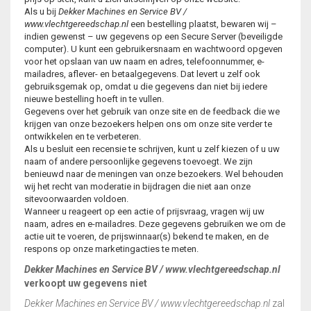
Als u bij
Dekker Machines en Service BV
/
VLECHTDRAAD
www.vlechtgereedschap.nl
een bestelling plaatst, bewaren wij –
indien gewenst – uw gegevens op een Secure Server (beveiligde
VLECHTTANGEN
computer). U kunt een gebruikersnaam en wachtwoord opgeven
voor het opslaan van uw naam en adres, telefoonnummer, e-
mailadres, aflever- en betaalgegevens. Dat levert u zelf ook
WERKSCHOENEN
gebruiksgemak op, omdat u die gegevens dan niet bij iedere
nieuwe bestelling hoeft in te vullen.
Gegevens over het gebruik van onze site en de feedback die we
krijgen van onze bezoekers helpen ons om onze site verder te
ontwikkelen en te verbeteren.
Als u besluit een recensie te schrijven, kunt u zelf kiezen of u uw
naam of andere persoonlijke gegevens toevoegt. We zijn
benieuwd naar de meningen van onze bezoekers. Wel behouden
wij het recht van moderatie in bijdragen die niet aan onze
sitevoorwaarden voldoen.
Wanneer u reageert op een actie of prijsvraag, vragen wij uw
naam, adres en e-mailadres. Deze gegevens gebruiken we om de
actie uit te voeren, de prijswinnaar(s) bekend te maken, en de
respons op onze marketingacties te meten.
Dekker Machines en Service BV / www.vlechtgereedschap.nl
verkoopt uw gegevens niet
Dekker Machines en Service BV / www.vlechtgereedschap.nl
zal