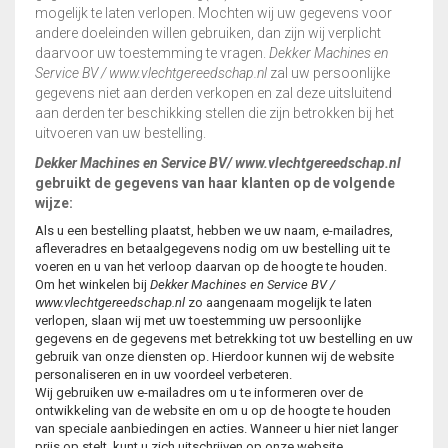
GEBRUIKTE MACHINES
mogelijk te laten verlopen. Mochten wij uw gegevens voor
andere doeleinden willen gebruiken, dan zijn wij verplicht
GEREEDSCHAPSSETS
daarvoor uw toestemming te vragen.
Dekker Machines en
Service BV
/ www.vlechtgereedschap.nl
zal uw persoonlijke
gegevens niet aan derden verkopen en zal deze uitsluitend
HANDSCHOENEN
aan derden ter beschikking stellen die zijn betrokken bij het
uitvoeren van uw bestelling.
KLEIN
VLECHTGEREEDSCHAP
Dekker Machines en Service BV/ www.vlechtgereedschap.nl
gebruikt de gegevens van haar klanten op de volgende
wijze:
PLOOIIJZER
Als u een bestelling plaatst, hebben we uw naam, e-mailadres,
afleveradres en betaalgegevens nodig om uw bestelling uit te
PLOOIPLAAT
voeren en u van het verloop daarvan op de hoogte te houden.
Om het winkelen bij
Dekker Machines en Service BV
/
PNEUMATISCH
www.vlechtgereedschap.nl
zo aangenaam mogelijk te laten
KNIPPEN
verlopen, slaan wij met uw toestemming uw persoonlijke
gegevens en de gegevens met betrekking tot uw bestelling en uw
gebruik van onze diensten op. Hierdoor kunnen wij de website
SALE – UITVERKOOP
personaliseren en in uw voordeel verbeteren.
Wij gebruiken uw e-mailadres om u te informeren over de
STATIONAIRE
ontwikkeling van de website en om u op de hoogte te houden
MACHINES
van speciale aanbiedingen en acties. Wanneer u hier niet langer
prijs op stelt, kunt u zich uitschrijven op onze website.