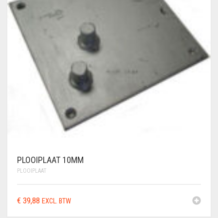
VLECHTDRAAD
VLECHTTANGEN
WERKSCHOENEN
PLOOIPLAAT 10MM
PLOOIPLAAT
€
39,88
EXCL. BTW