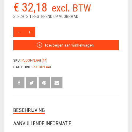
€
32,18
excl. BTW
VLECHTDRAAD
SLECHTS 1 RESTEREND OP VOORRAAD
VLECHTTANGEN
PLOOIPLAAT
WERKSCHOENEN
14MM
AANTAL
Toevoegen aan winkelwagen
SKU:
PLOOI-PLAAT(14)
CATEGORIE:
PLOOIPLAAT
BESCHRIJVING
AANVULLENDE INFORMATIE