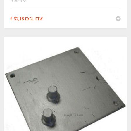
PLOOIPLAAT
€
32,18
EXCL. BTW