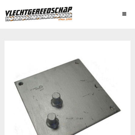
PRODUCTEN
OVER ONS
AUTOMATISCH BINDEN
NIEUWS
BOUTENSCHAREN
LINKS
C-RINGTOOL
CONTACT
DRAADBINDER
ELEKTRISCH KNIPPEN
WINKELMAND
0
EN BUIGEN