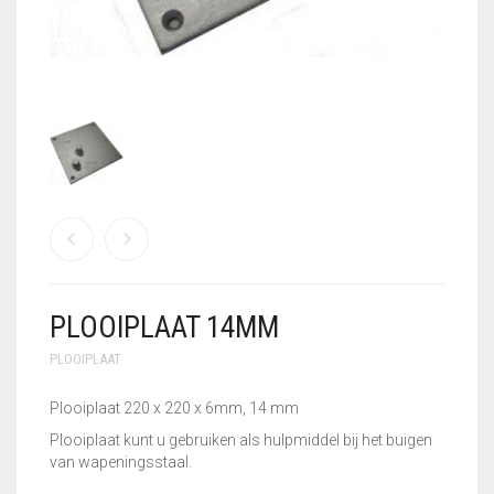
GEBRUIKTE MACHINES
GEREEDSCHAPSSETS
HANDSCHOENEN
KLEIN
VLECHTGEREEDSCHAP
PLOOIIJZER
PLOOIPLAAT
PLOOIPLAAT 14MM
PNEUMATISCH
KNIPPEN
PLOOIPLAAT
SALE – UITVERKOOP
Plooiplaat 220 x 220 x 6mm, 14 mm
Plooiplaat kunt u gebruiken als hulpmiddel bij het buigen
STATIONAIRE
van wapeningsstaal.
MACHINES