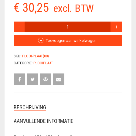
€
30,25
excl. BTW
VLECHTDRAAD
VLECHTTANGEN
PLOOIPLAAT
8MM
WERKSCHOENEN
AANTAL
Toevoegen aan winkelwagen
SKU:
PLOOI-PLAAT(08)
CATEGORIE:
PLOOIPLAAT
BESCHRIJVING
AANVULLENDE INFORMATIE