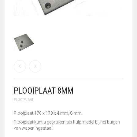
GEBRUIKTE MACHINES
GEREEDSCHAPSSETS
HANDSCHOENEN
KLEIN
VLECHTGEREEDSCHAP
PLOOIIJZER
PLOOIPLAAT
PLOOIPLAAT 8MM
PNEUMATISCH
KNIPPEN
PLOOIPLAAT
SALE – UITVERKOOP
Plooiplaat 170 x 170 x 4 mm, 8 mm.
Plooiplaat kunt u gebruiken als hulpmiddel bij het buigen
STATIONAIRE
van wapeningsstaal.
MACHINES