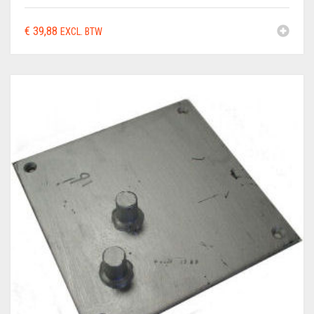
€
39,88
EXCL. BTW