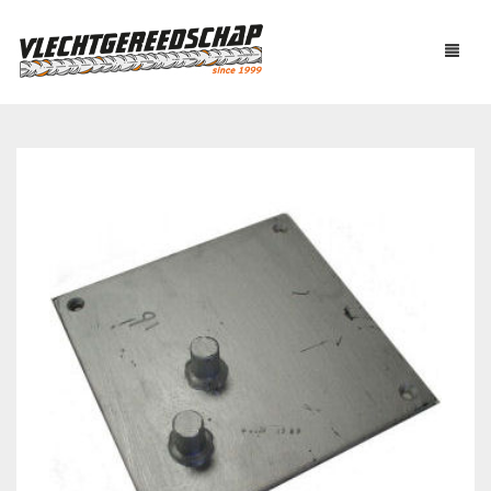
PRODUCTEN
OVER ONS
AUTOMATISCH BINDEN
NIEUWS
BOUTENSCHAREN
LINKS
C-RINGTOOL
CONTACT
DRAADBINDER
ELEKTRISCH KNIPPEN
WINKELMAND
0
EN BUIGEN