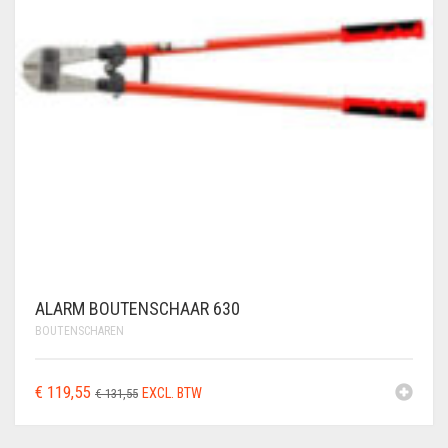
ALARM BOUTENSCHAAR 630
BOUTENSCHAREN
OORSPRONKELIJKE
HUIDIGE
€
119,55
EXCL. BTW
€
131,55
PRIJS
PRIJS
WAS:
IS: