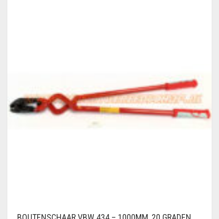
BOUTENSCHAAR VBW 434 – 1000MM, 20 GRADEN