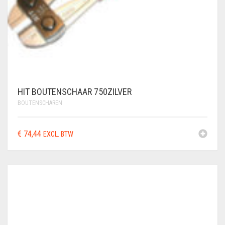
GEBRUIKTE MACHINES
GEREEDSCHAPSSETS
HANDSCHOENEN
KLEIN
VLECHTGEREEDSCHAP
HIT BOUTENSCHAAR 750ZILVER
PLOOIIJZER
BOUTENSCHAREN
PLOOIPLAAT
€
74,44
EXCL. BTW
PNEUMATISCH
KNIPPEN
SALE – UITVERKOOP
STATIONAIRE
MACHINES