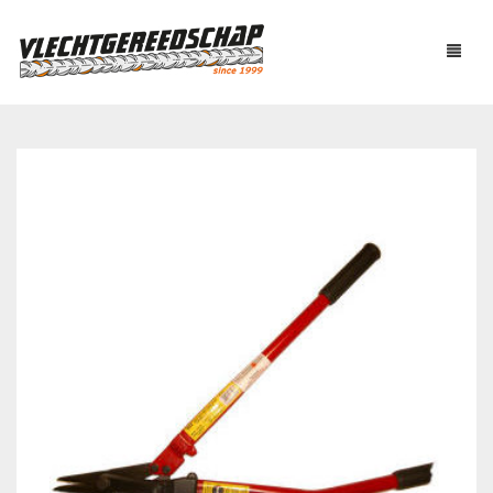
PRODUCTEN
OVER ONS
AUTOMATISCH BINDEN
NIEUWS
BOUTENSCHAREN
LINKS
C-RINGTOOL
CONTACT
DRAADBINDER
ELEKTRISCH KNIPPEN
WINKELMAND
0
EN BUIGEN