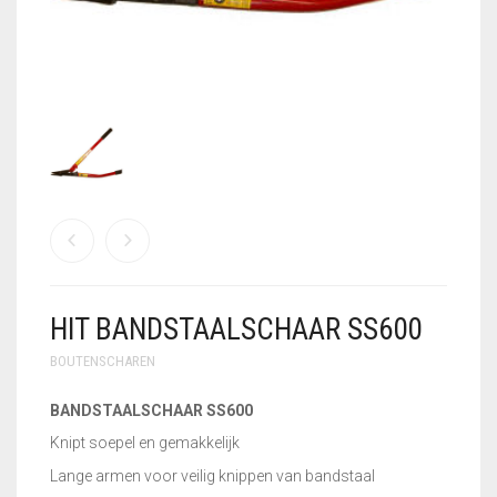
GEBRUIKTE MACHINES
GEREEDSCHAPSSETS
HANDSCHOENEN
KLEIN
VLECHTGEREEDSCHAP
PLOOIIJZER
PLOOIPLAAT
HIT BANDSTAALSCHAAR SS600
PNEUMATISCH
KNIPPEN
BOUTENSCHAREN
SALE – UITVERKOOP
BANDSTAALSCHAAR SS600
Knipt soepel en gemakkelijk
STATIONAIRE
MACHINES
Lange armen voor veilig knippen van bandstaal