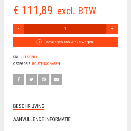
€
111,89
VLECHTDRAAD
excl. BTW
VLECHTTANGEN
HIT
BANDSTAALSCHAAR
WERKSCHOENEN
SS600
AANTAL
Toevoegen aan winkelwagen
SKU:
HIT-SS600
CATEGORIE:
BOUTENSCHAREN
BESCHRIJVING
AANVULLENDE INFORMATIE