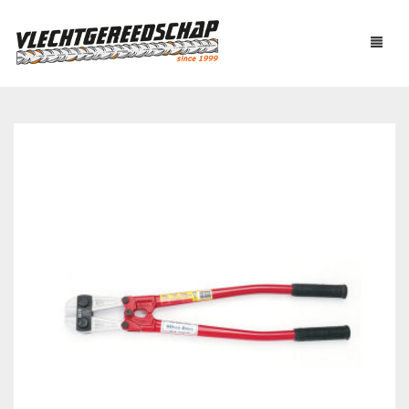
PRODUCTEN
OVER ONS
AUTOMATISCH BINDEN
NIEUWS
BOUTENSCHAREN
LINKS
C-RINGTOOL
CONTACT
DRAADBINDER
ELEKTRISCH KNIPPEN
WINKELMAND
0
EN BUIGEN