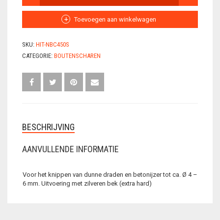
BOUTENSCHAAR
450ZILVER
VLECHTDRAAD
AANTAL
Toevoegen aan winkelwagen
VLECHTTANGEN
SKU:
HIT-NBC450S
WERKSCHOENEN
CATEGORIE:
BOUTENSCHAREN
BESCHRIJVING
AANVULLENDE INFORMATIE
Voor het knippen van dunne draden en betonijzer tot ca. Ø 4 –
6 mm. Uitvoering met zilveren bek (extra hard)