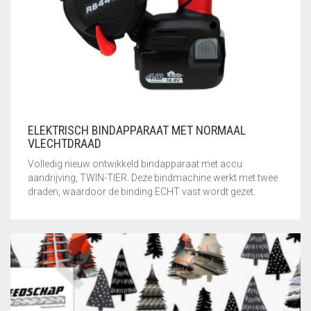
GEBRUIKTE MACHINES
GEREEDSCHAPSSETS
HANDSCHOENEN
KLEIN
VLECHTGEREEDSCHAP
ELEKTRISCH BINDAPPARAAT MET NORMAAL
VLECHTDRAAD
PLOOIIJZER
Volledig nieuw ontwikkeld bindapparaat met accu
PLOOIPLAAT
aandrijving, TWIN-TIER. Deze bindmachine werkt met twee
draden, waardoor de binding ECHT vast wordt gezet.
PNEUMATISCH
KNIPPEN
SALE – UITVERKOOP
STATIONAIRE
MACHINES