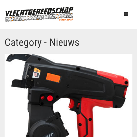
Category - Nieuws
PRODUCTEN
OVER ONS
AUTOMATISCH BINDEN
NIEUWS
BOUTENSCHAREN
LINKS
C-RINGTOOL
CONTACT
DRAADBINDER
ELEKTRISCH KNIPPEN
WINKELMAND
0
EN BUIGEN