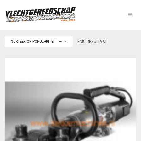
SORTEER OP POPULARITEIT
ENIG RESULTAAT
PRODUCTEN
OVER ONS
AUTOMATISCH BINDEN
NIEUWS
BOUTENSCHAREN
LINKS
C-RINGTOOL
CONTACT
DRAADBINDER
ELEKTRISCH KNIPPEN
WINKELMAND
0
EN BUIGEN