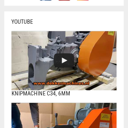
VLECHTDRAAD
VLECHTTANGEN
YOUTUBE
WERKSCHOENEN
KNIPMACHINE C34, 6MM