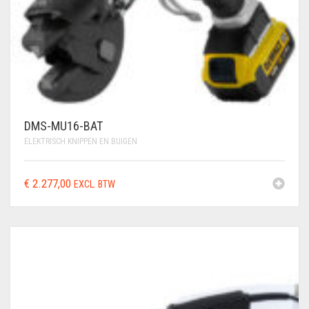
GEBRUIKTE MACHINES
GEREEDSCHAPSSETS
HANDSCHOENEN
KLEIN
VLECHTGEREEDSCHAP
DMS-MU16-BAT
PLOOIIJZER
ELEKTRISCH KNIPPEN EN BUIGEN
PLOOIPLAAT
€
2.277,00
EXCL. BTW
PNEUMATISCH
KNIPPEN
SALE – UITVERKOOP
STATIONAIRE
MACHINES