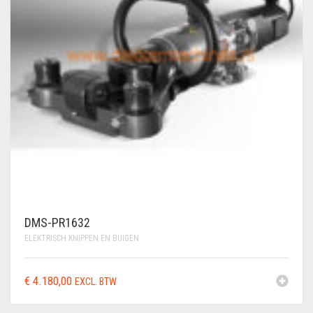
DMS-PR1632
ELEKTRISCH KNIPPEN EN BUIGEN
€
4.180,00
EXCL. BTW