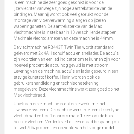
ijzervlechter vanwege zijn hoge aantreksterkte van de
bindingen. Maar hij wordt ook veel gebruikt voor de
montage van vloerverwarming slangen op ijzeren
wapeningsnetten. De aantreksterkte van de Max
vlechtmachine is instelbaar in 10 verschillende stappen.
Maximale vlechtdiameter van deze machine is 44mm.
De vlechtmachine RB443T Twin Tier wordt standaard
geleverd met 2x 4AH schuif accu en snellader. De accu`s
zijn voorzien van een led indicator om te kunnen zijn voor
hoeveel procent de accu nog gevuld is met stroom.
Levering van de machine, accu`s en lader gebeurd in een
stevige kunststof koffer. Hierin worden ook de
gebruikershandleiding en technische tekening
meegeleverd. Deze vlechtmachine werkt zeer goed op het
Max vlechtdraad.
Uniek aan deze machine is dat deze werkt met het
Twinwire systeem. De machine werkt met een dikker type
vlechtdraad en hoeft daarom maar 1 keer om de buis
heen te vlechten. Verder levert dit een draad besparing op
tot wel 70% procent ten opzichte van het vorige model.
Voordelen van deze Max RB443T Twin-Tier zijn: