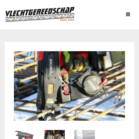
PRODUCTEN
OVER ONS
AUTOMATISCH BINDEN
NIEUWS
BOUTENSCHAREN
LINKS
C-RINGTOOL
CONTACT
DRAADBINDER
ELEKTRISCH KNIPPEN
WINKELMAND
0
EN BUIGEN