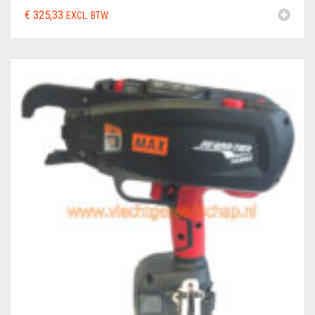
€
325,33
EXCL. BTW