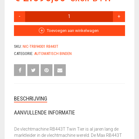
VLECHTDRAAD
BINDAPPARAAT,
VLECHTMACHINE
VLECHTTANGEN
DRB443T
TWIN
Toevoegen aan winkelwagen
TIER
WERKSCHOENEN
AANTAL
SKU:
NIC-TRB94001 RB443T
CATEGORIE:
AUTOMATISCH BINDEN
BESCHRIJVING
AANVULLENDE INFORMATIE
De vlechtmachine RB443T Twin Tier is al jaren lang de
marktleider in de vlechtmachine wereld. De Max RB443T
is een machine die zeer goed geschikt is voor de