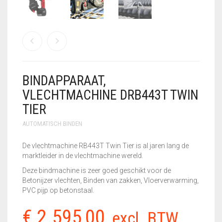
GEBRUIKTE MACHINES
GEREEDSCHAPSSETS
HANDSCHOENEN
KLEIN
BINDAPPARAAT,
VLECHTGEREEDSCHAP
VLECHTMACHINE DRB443T TWIN
TIER
PLOOIIJZER
AUTOMATISCH BINDEN
PLOOIPLAAT
De vlechtmachine RB443T Twin Tier is al jaren lang de
PNEUMATISCH
marktleider in de vlechtmachine wereld.
KNIPPEN
Deze bindmachine is zeer goed geschikt voor de
Betonijzer vlechten, Binden van zakken, Vloerverwarming,
SALE – UITVERKOOP
PVC pijp op betonstaal.
STATIONAIRE
€
2.595,00
excl. BTW
MACHINES