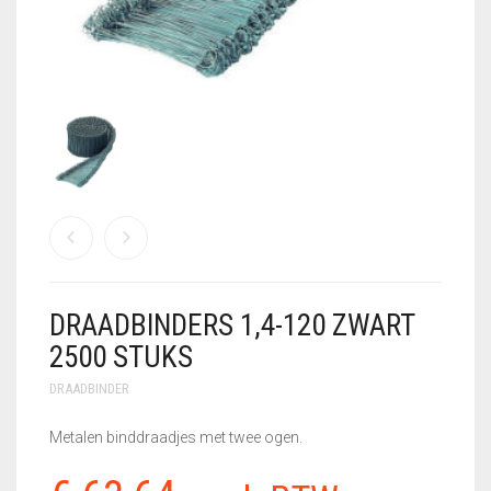
GEBRUIKTE MACHINES
GEREEDSCHAPSSETS
HANDSCHOENEN
KLEIN
VLECHTGEREEDSCHAP
PLOOIIJZER
PLOOIPLAAT
DRAADBINDERS 1,4-120 ZWART
PNEUMATISCH
KNIPPEN
2500 STUKS
DRAADBINDER
SALE – UITVERKOOP
Metalen binddraadjes met twee ogen.
STATIONAIRE
MACHINES