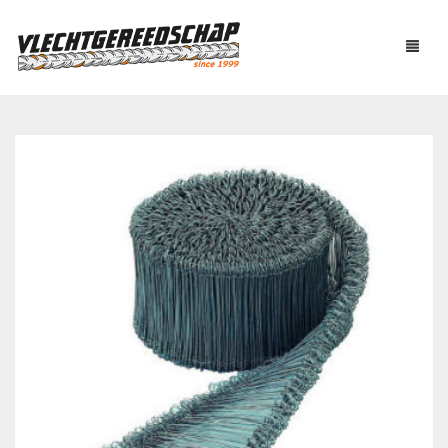
PRODUCTEN
OVER ONS
AUTOMATISCH BINDEN
NIEUWS
BOUTENSCHAREN
LINKS
C-RINGTOOL
CONTACT
DRAADBINDER
ELEKTRISCH KNIPPEN
WINKELMAND
0
EN BUIGEN