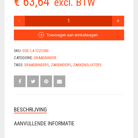
€
63,64
excl. BTW
VLECHTDRAAD
DRAADBINDERS
VLECHTTANGEN
1,4-
120
WERKSCHOENEN
ZWART
Toevoegen aan winkelwagen
2500
STUKS
SKU:
EGE-1,4-12Z2500
AANTAL
CATEGORIE:
DRAADBINDER
TAGS:
DRAADBINDERS
,
ZAKBINDERS
,
ZAKKENSLUITERS
BESCHRIJVING
AANVULLENDE INFORMATIE