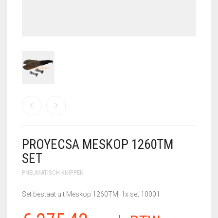
GEBRUIKTE MACHINES
GEREEDSCHAPSSETS
HANDSCHOENEN
KLEIN
VLECHTGEREEDSCHAP
PLOOIIJZER
PLOOIPLAAT
PROYECSA MESKOP 1260TM
PNEUMATISCH
KNIPPEN
SET
PNEUMATISCH KNIPPEN
SALE – UITVERKOOP
Set bestaat uit Meskop 1260TM, 1x set 10001
STATIONAIRE
MACHINES