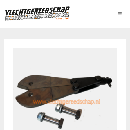
PRODUCTEN
OVER ONS
AUTOMATISCH BINDEN
NIEUWS
BOUTENSCHAREN
LINKS
C-RINGTOOL
CONTACT
DRAADBINDER
ELEKTRISCH KNIPPEN
WINKELMAND
0
EN BUIGEN