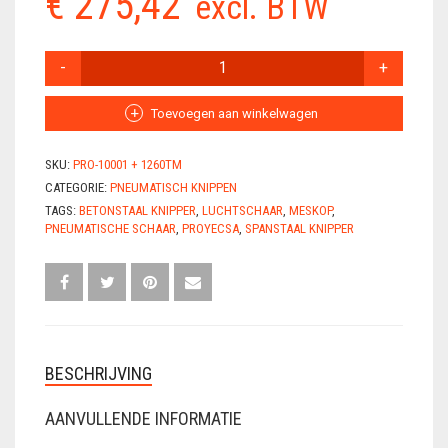
€
275,42
excl. BTW
VLECHTDRAAD
PROYECSA
VLECHTTANGEN
MESKOP
1260TM
WERKSCHOENEN
SET
Toevoegen aan winkelwagen
AANTAL
SKU:
PRO-10001 + 1260TM
CATEGORIE:
PNEUMATISCH KNIPPEN
TAGS:
BETONSTAAL KNIPPER
,
LUCHTSCHAAR
,
MESKOP
,
PNEUMATISCHE SCHAAR
,
PROYECSA
,
SPANSTAAL KNIPPER
BESCHRIJVING
AANVULLENDE INFORMATIE