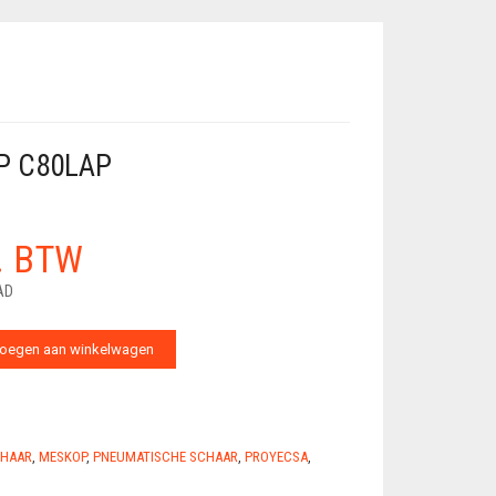
P C80LAP
l. BTW
AD
oegen aan winkelwagen
HAAR
,
MESKOP
,
PNEUMATISCHE SCHAAR
,
PROYECSA
,