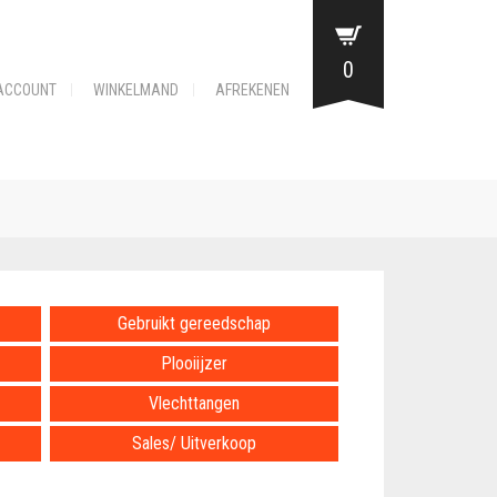
0
ACCOUNT
WINKELMAND
AFREKENEN
Gebruikt gereedschap
Plooiijzer
Vlechttangen
Sales/ Uitverkoop