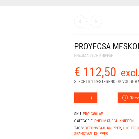
PROYECSA MESKO
PNEUMATISCH KNIPPEN
€
112,50
exc
SLECHTS 1 RESTEREND OP VOORRA
PROYECSA
Toev
MESKOP
C80LAP
AANTAL
SKU:
PRO-C80LAP
CATEGORIE:
PNEUMATISCH KNIPPEN
TAGS:
BETONSTAAL KNIPPER
,
LUCHTSC
SPANSTAAL KNIPPER