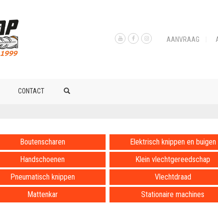
AANVRAAG
CONTACT
Boutenscharen
Elektrisch knippen en buigen
Handschoenen
Klein vlechtgereedschap
Pneumatisch knippen
Vlechtdraad
Mattenkar
Stationaire machines