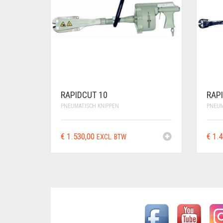
RAPIDCUT 10
RAP
PNEUMATISCH KNIPPEN
PNEUM
€
1.530,00
€
1.4
EXCL. BTW