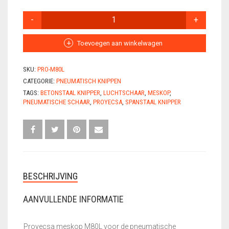
GEBRUIKTE MACHINES
PROYECSA
MESKOP
GEREEDSCHAPSSETS
M80L
AANTAL
Toevoegen aan winkelwagen
HANDSCHOENEN
SKU:
PRO-M80L
KLEIN
CATEGORIE:
PNEUMATISCH KNIPPEN
VLECHTGEREEDSCHAP
TAGS:
BETONSTAAL KNIPPER
,
LUCHTSCHAAR
,
MESKOP
,
PNEUMATISCHE SCHAAR
,
PROYECSA
,
SPANSTAAL KNIPPER
PLOOIIJZER
PLOOIPLAAT
PNEUMATISCH
KNIPPEN
BESCHRIJVING
SALE – UITVERKOOP
AANVULLENDE INFORMATIE
STATIONAIRE
MACHINES
Proyecsa meskop M80L voor de pneumatische