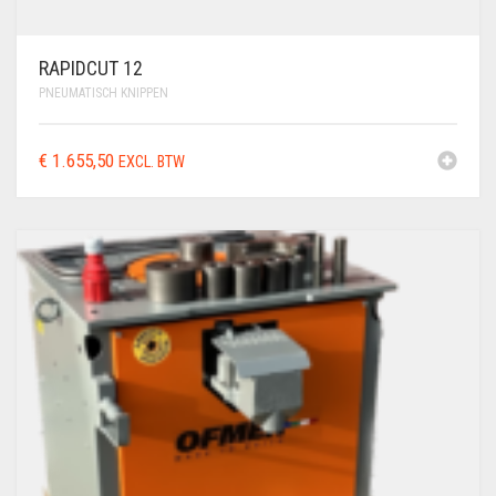
RAPIDCUT 12
PNEUMATISCH KNIPPEN
€
1.655,50
EXCL. BTW