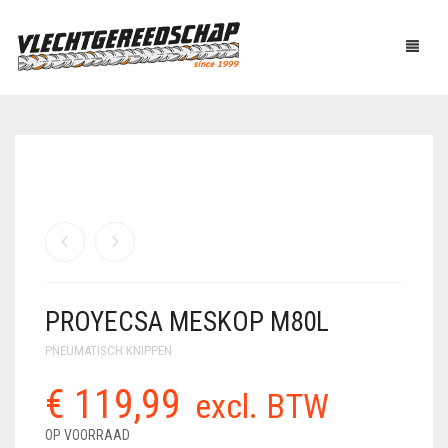
PRODUCTEN
OVER ONS
AUTOMATISCH BINDEN
NIEUWS
BOUTENSCHAREN
LINKS
C-RINGTOOL
PROYECSA MESKOP M80L
CONTACT
DRAADBINDER
PNEUMATISCH KNIPPEN
ELEKTRISCH KNIPPEN
€
119,99
WINKELMAND
0
excl. BTW
EN BUIGEN
OP VOORRAAD