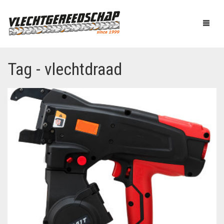
Tag - vlechtdraad
PRODUCTEN
OVER ONS
AUTOMATISCH BINDEN
NIEUWS
BOUTENSCHAREN
LINKS
C-RINGTOOL
CONTACT
DRAADBINDER
ELEKTRISCH KNIPPEN
WINKELMAND
0
EN BUIGEN