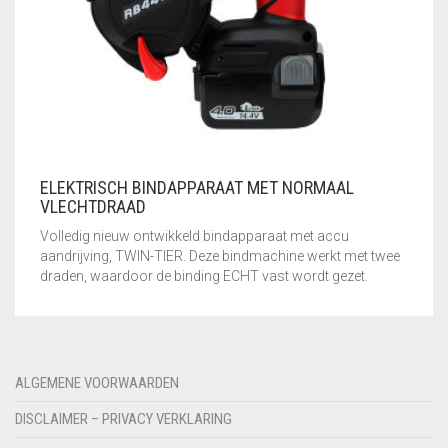
GEBRUIKTE MACHINES
GEREEDSCHAPSSETS
HANDSCHOENEN
KLEIN
VLECHTGEREEDSCHAP
ELEKTRISCH BINDAPPARAAT MET NORMAAL
VLECHTDRAAD
PLOOIIJZER
Volledig nieuw ontwikkeld bindapparaat met accu
PLOOIPLAAT
aandrijving, TWIN-TIER. Deze bindmachine werkt met twee
draden, waardoor de binding ECHT vast wordt gezet.
PNEUMATISCH
KNIPPEN
SALE – UITVERKOOP
ALGEMENE VOORWAARDEN
STATIONAIRE
DISCLAIMER – PRIVACY VERKLARING
MACHINES