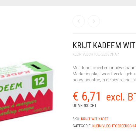
KRIJT KADEEM WIT
KLEIN VLECHTGEREEDSCHAP
Multifunctioneel en onuitwisbaar k
Markeringskrijt wordt veelal gebrui
bouwindustrie, in de bestrating, bij
€
6,71
excl. 
UITVERKOCHT
SKU:
KRIJT WIT KADEE
CATEGORIE:
KLEIN VLECHTGEREEDSCH