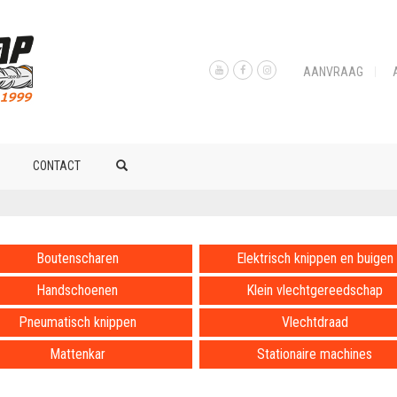
AANVRAAG
CONTACT
Boutenscharen
Elektrisch knippen en buigen
Handschoenen
Klein vlechtgereedschap
Pneumatisch knippen
Vlechtdraad
Mattenkar
Stationaire machines