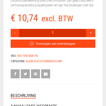
Deze bouwtekening beschermhoezen zijn geproduceerd
uit transparante polyethyleen en zijn hersluitbaar met rits.
VLECHTDRAAD
€
10,74
excl. BTW
VLECHTTANGEN
WERKSCHOENEN
TEKENINGHOES
150X100
AANTAL
Toevoegen aan winkelwagen
SKU:
DES-TEK100X150
CATEGORIE:
KLEIN VLECHTGEREEDSCHAP
BESCHRIJVING