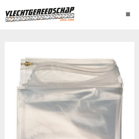
PRODUCTEN
OVER ONS
AUTOMATISCH BINDEN
NIEUWS
BOUTENSCHAREN
LINKS
C-RINGTOOL
CONTACT
DRAADBINDER
ELEKTRISCH KNIPPEN
WINKELMAND
0
EN BUIGEN