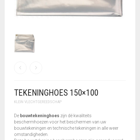
GEBRUIKTE MACHINES
GEREEDSCHAPSSETS
HANDSCHOENEN
KLEIN
VLECHTGEREEDSCHAP
PLOOIIJZER
PLOOIPLAAT
TEKENINGHOES 150×100
PNEUMATISCH
KNIPPEN
KLEIN VLECHTGEREEDSCHAP
SALE – UITVERKOOP
De
bouwtekeninghoes
zijn dé kwaliteits
beschermhoezen voor het beschermen van uw
STATIONAIRE
bouwtekeningen en technische tekeningen in alle weer
MACHINES
omstandigheden.