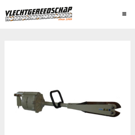
PRODUCTEN
OVER ONS
AUTOMATISCH BINDEN
NIEUWS
BOUTENSCHAREN
LINKS
C-RINGTOOL
CONTACT
DRAADBINDER
ELEKTRISCH KNIPPEN
WINKELMAND
0
EN BUIGEN