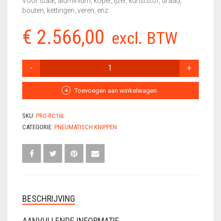
Voor staal, aluminium, koper, ijzer, kunststof, draad,
bouten, kettingen, veren, enz.
VLECHTDRAAD
€
2.566,00
excl. BTW
VLECHTTANGEN
WERKSCHOENEN
RAPIDCUT
16L
AANTAL
Toevoegen aan winkelwagen
SKU:
PRO-RC16L
CATEGORIE:
PNEUMATISCH KNIPPEN
BESCHRIJVING
AANVULLENDE INFORMATIE