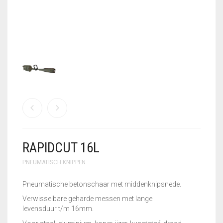
GEBRUIKTE MACHINES
GEREEDSCHAPSSETS
HANDSCHOENEN
KLEIN
VLECHTGEREEDSCHAP
PLOOIIJZER
PLOOIPLAAT
RAPIDCUT 16L
PNEUMATISCH
KNIPPEN
PNEUMATISCH KNIPPEN
SALE – UITVERKOOP
Pneumatische betonschaar met middenknipsnede.
Verwisselbare geharde messen met lange
STATIONAIRE
levensduur t/m 16mm.
MACHINES